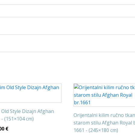
m Old Style Dizajn Afghan
Orijentalni kilim ručno tka
 - (151×104 cm)
starom stilu Afghan Royal b
00
€
1661 - (245×180 cm)