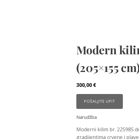
Modern kili
(205×155 cm
300,00
€
POŠALJITE UPIT
Narudžba
Moderni kilim br. 225985 do
gradijentima crvene i plave