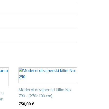
Moderni dizajnerski kilim No.
n u
790 - (270×100 cm)
r.
750,00
€