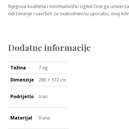
Njegova kvaliteta i minimalistički izgled čine ga univer
održavanje i savršen za svakodnevnu uporabu, ovaj kilim 
Dodatne informacije
Težina
7 kg
Dimenzije
286 × 172 cm
Podrijetlo
Iran
Materijal
Vuna