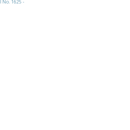
l No. 1625 -