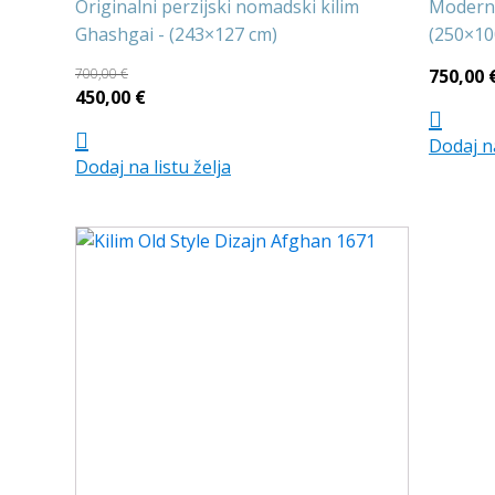
Originalni perzijski nomadski kilim
Moderni 
Ghashgai - (243×127 cm)
(250×10
700,00
€
750,00
Izvorna
Trenutna
450,00
€
cijena
cijena
Dodaj na
bila
je:
Dodaj na listu želja
je:
450,00 €.
700,00 €.