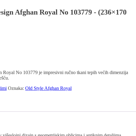
esign Afghan Royal No 103779 - (236×170
 Royal No 103779 je impresivni ručno tkani tepih većih dimenzija
ešću.
limi
Oznaka:
Old Style Afghan Royal
višeslojni dizajn s geometrijskim oblicima i antiknim detaljima