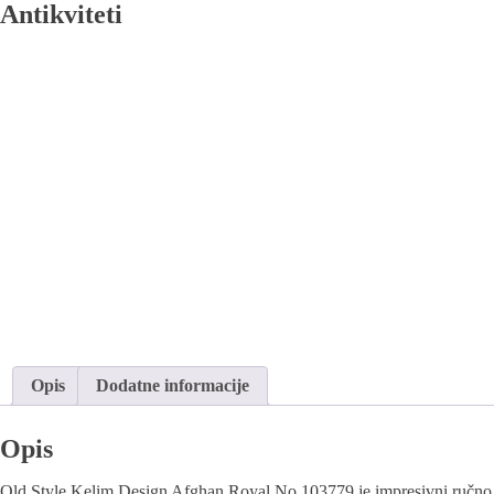
Antikviteti
Opis
Dodatne informacije
Opis
Old Style Kelim Design Afghan Royal No 103779 je impresivni ručno tka