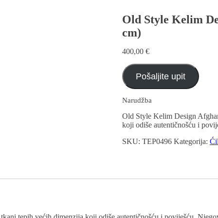
Old Style Kelim D
cm)
400,00
€
Pošaljite upit
Narudžba
Old Style Kelim Design Afghan
koji odiše autentičnošću i povij
SKU:
TEP0496
Kategorija:
Ći
ni tepih većih dimenzija koji odiše autentičnošću i poviješću. Njegov 