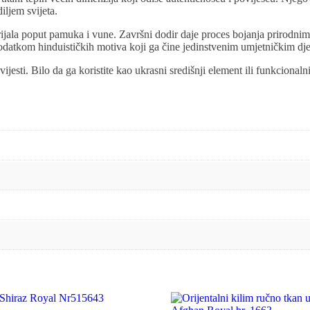
iljem svijeta.
rijala poput pamuka i vune. Završni dodir daje proces bojanja prirodni
dodatkom hinduističkih motiva koji ga čine jedinstvenim umjetničkim dj
ovijesti. Bilo da ga koristite kao ukrasni središnji element ili funkciona