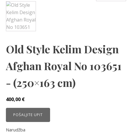
Old Style Kelim Design
Afghan Royal No 103651
- (250×163 cm)
400,00
€
POŠALJITE UPIT
Narudžba