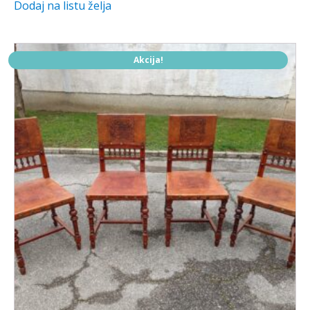
Dodaj na listu želja
je:
350,00 €.
400,00 €.
Akcija!