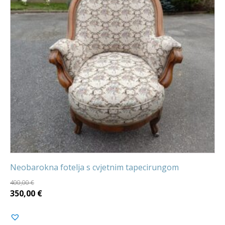
Neobarokna fotelja s cvjetnim tapecirungom
400,00
€
Izvorna
Trenutna
350,00
€
cijena
cijena
bila
je: