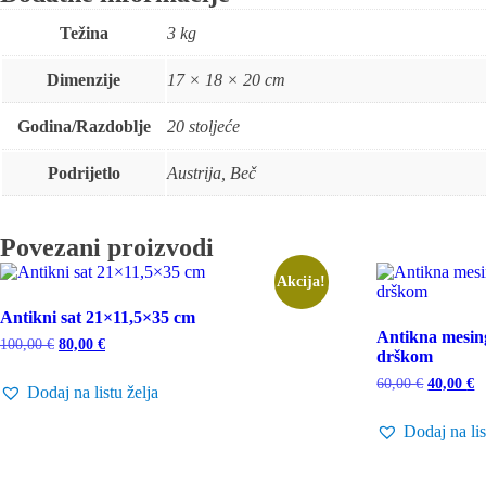
Težina
3 kg
Dimenzije
17 × 18 × 20 cm
Godina/Razdoblje
20 stoljeće
Podrijetlo
Austrija, Beč
Povezani proizvodi
Akcija!
Antikni sat 21×11,5×35 cm
Antikna mesin
Izvorna
Trenutna
100,00
€
80,00
€
drškom
cijena
cijena
bila
je:
Izvorna
T
60,00
€
40,00
€
Dodaj na listu želja
je:
80,00 €.
cijena
ci
100,00 €.
bila
je
Dodaj na lis
je:
4
60,00 €.