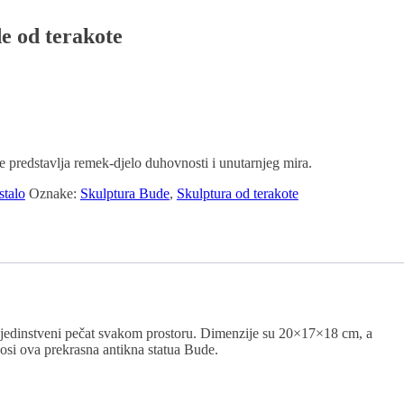
e od terakote
e predstavlja remek-djelo duhovnosti i unutarnjeg mira.
stalo
Oznake:
Skulptura Bude
,
Skulptura od terakote
ti jedinstveni pečat svakom prostoru. Dimenzije su 20×17×18 cm, a
nosi ova prekrasna antikna statua Bude.