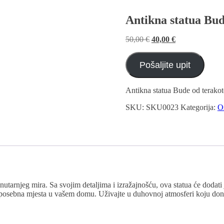
Antikna statua Bud
Izvorna
Trenutna
50,00
€
40,00
€
cijena
cijena
bila
je:
Pošaljite upit
je:
40,00 €.
50,00 €.
Antikna statua Bude od terakot
SKU:
SKU0023
Kategorija:
O
nutarnjeg mira. Sa svojim detaljima i izražajnošću, ova statua će doda
 ili posebna mjesta u vašem domu. Uživajte u duhovnoj atmosferi koju do