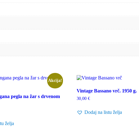
Akcija!
Vintage Bassano vrč. 1950 g.
gana pegla na žar s drvenom
30,00
€
renutna
Dodaj na listu želja
jena
:
tu želja
0,00 €.