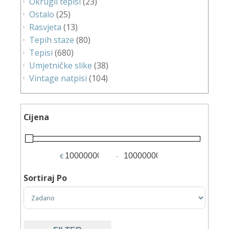
Okrugli tepisi
(23)
Ostalo
(25)
Rasvjeta
(13)
Tepih staze
(80)
Tepisi
(680)
Umjetničke slike
(38)
Vintage natpisi
(104)
Cijena
€
-
Minimum Price
Maximum Price
Sortiraj Po
Sort Products