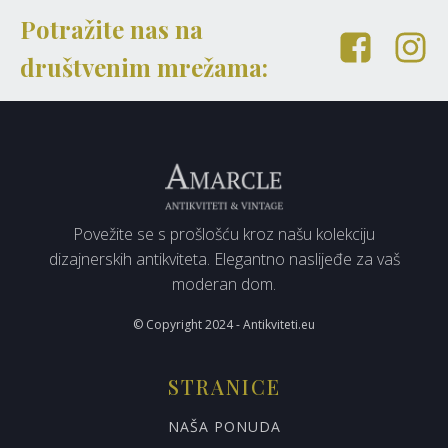
Potražite nas na
društvenim mrežama:
Povežite se s prošlošću kroz našu kolekciju
dizajnerskih antikviteta. Elegantno naslijeđe za vaš
moderan dom.
© Copyright 2024 - Antikviteti.eu
STRANICE
NAŠA PONUDA