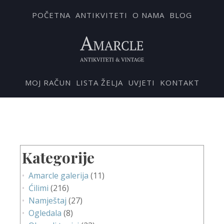
POČETNA
ANTIKVITETI
O NAMA
BLOG
MOJ RAČUN
LISTA ŽELJA
UVJETI
KONTAKT
Kategorije
Amarcle galerija
(11)
Ćilimi
(216)
Namještaj
(27)
Ogledala
(8)