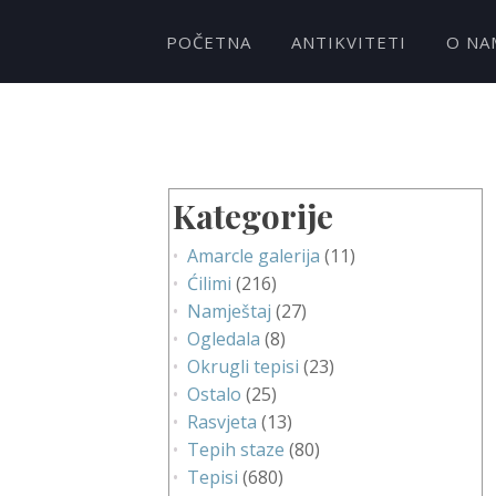
POČETNA
ANTIKVITETI
O NA
Kategorije
Amarcle galerija
(11)
Ćilimi
(216)
Namještaj
(27)
Ogledala
(8)
Okrugli tepisi
(23)
Ostalo
(25)
Rasvjeta
(13)
Tepih staze
(80)
Tepisi
(680)