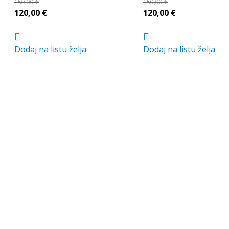
150,00
€
150,00
€
Izvorna
Trenutna
Izvorna
Trenutna
120,00
€
120,00
€
cijena
cijena
cijena
cijena
bila
je:
bila
je:
Dodaj na listu želja
Dodaj na listu želja
je:
120,00 €.
je:
120,00 €.
150,00 €.
150,00 €.