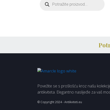
Pot
Povežite se s prošlošću kroz našu kolekcij
antikviteta. Elegantno naslijeđe za vaš m
© Copyright 2024 - Antikviteti.eu