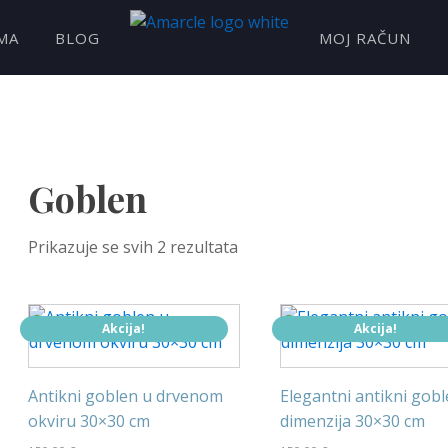
MA
BLOG
MOJ RAČUN
Goblen
Prikazuje se svih 2 rezultata
Akcija!
Akcija!
Antikni goblen u drvenom
Elegantni antikni gob
okviru 30×30 cm
dimenzija 30×30 cm