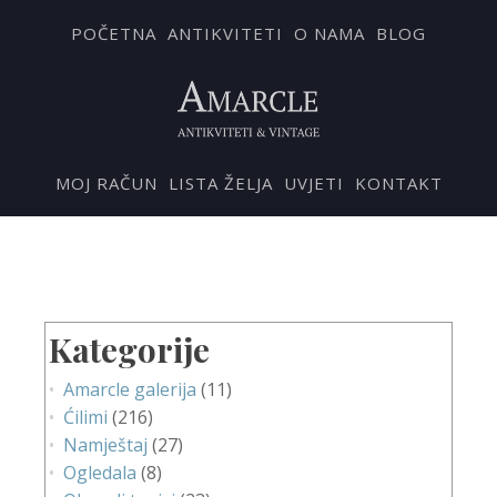
POČETNA
ANTIKVITETI
O NAMA
BLOG
MOJ RAČUN
LISTA ŽELJA
UVJETI
KONTAKT
Kategorije
Amarcle galerija
(11)
Ćilimi
(216)
Namještaj
(27)
Ogledala
(8)