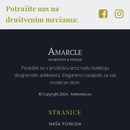
Potražite nas na
društvenim mrežama:
Povežite se s prošlošću kroz našu kolekciju
dizajnerskih antikviteta. Elegantno naslijeđe za vaš
moderan dom.
© Copyright 2024 - Antikviteti.eu
STRANICE
NAŠA PONUDA