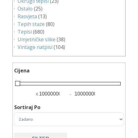
Okrugli tepisi
(23)
Ostalo
(25)
Rasvjeta
(13)
Tepih staze
(80)
Tepisi
(680)
Umjetničke slike
(38)
Vintage natpisi
(104)
Cijena
€
-
Minimum Price
Maximum Price
Sortiraj Po
Sort Products