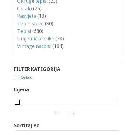
Okrugli tepisi
(23)
Ostalo
(25)
Rasvjeta
(13)
Tepih staze
(80)
Tepisi
(680)
Umjetničke slike
(38)
Vintage natpisi
(104)
FILTER KATEGORIJA
Ostalo
Cijena
€
-
Minimum Price
Maximum Price
Sortiraj Po
Sort Products