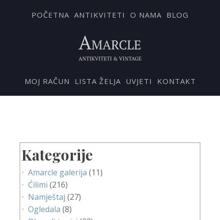
POČETNA
ANTIKVITETI
O NAMA
BLOG
MOJ RAČUN
LISTA ŽELJA
UVJETI
KONTAKT
Kategorije
Amarcle galerija
(11)
Ćilimi
(216)
Namještaj
(27)
Ogledala
(8)