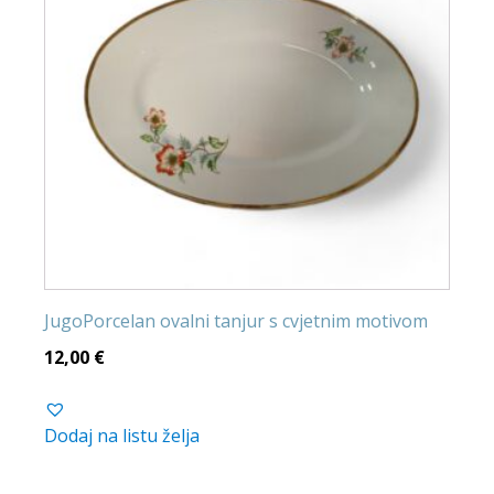
JugoPorcelan ovalni tanjur s cvjetnim motivom
12,00
€
Dodaj na listu želja