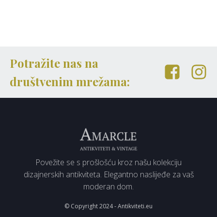
Potražite nas na
društvenim mrežama:
Povežite se s prošlošću kroz našu kolekciju
dizajnerskih antikviteta. Elegantno naslijeđe za vaš
moderan dom.
© Copyright 2024 - Antikviteti.eu