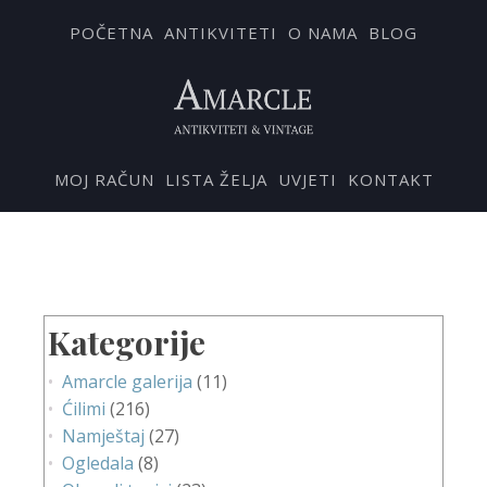
POČETNA
ANTIKVITETI
O NAMA
BLOG
MOJ RAČUN
LISTA ŽELJA
UVJETI
KONTAKT
Kategorije
Amarcle galerija
(11)
Ćilimi
(216)
Namještaj
(27)
Ogledala
(8)