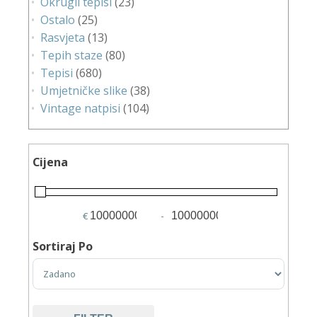
Okrugli tepisi
(23)
Ostalo
(25)
Rasvjeta
(13)
Tepih staze
(80)
Tepisi
(680)
Umjetničke slike
(38)
Vintage natpisi
(104)
Cijena
€
-
Minimum Price
Maximum Price
Sortiraj Po
Sort Products