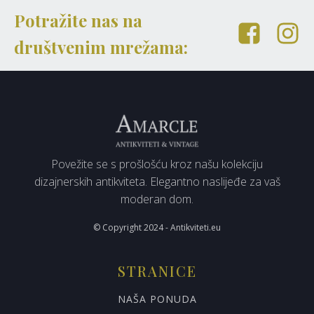
Potražite nas na
društvenim mrežama:
Povežite se s prošlošću kroz našu kolekciju
dizajnerskih antikviteta. Elegantno naslijeđe za vaš
moderan dom.
© Copyright 2024 - Antikviteti.eu
STRANICE
NAŠA PONUDA