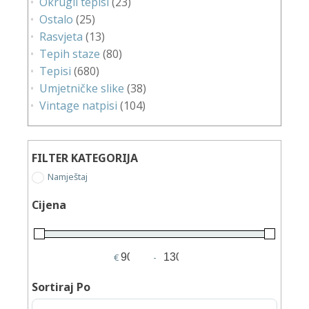
Okrugli tepisi
(23)
Ostalo
(25)
Rasvjeta
(13)
Tepih staze
(80)
Tepisi
(680)
Umjetničke slike
(38)
Vintage natpisi
(104)
FILTER KATEGORIJA
Namještaj
Cijena
€
-
Minimum Price
Maximum Price
Sortiraj Po
Sort Products