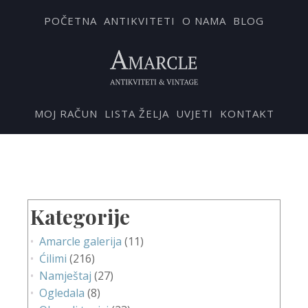
POČETNA
ANTIKVITETI
O NAMA
BLOG
MOJ RAČUN
LISTA ŽELJA
UVJETI
KONTAKT
Kategorije
Amarcle galerija
(11)
Ćilimi
(216)
Namještaj
(27)
Ogledala
(8)