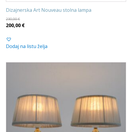
Dizajnerska Art Nouveau stolna lampa
230,00
€
Izvorna
Trenutna
200,00
€
cijena
cijena
bila
je:
Dodaj na listu želja
je:
200,00 €.
230,00 €.