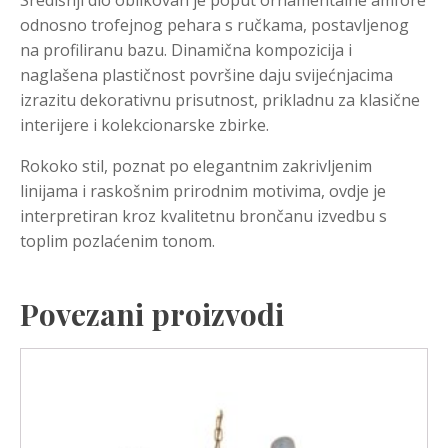
Središnji dio oblikovan je poput ornamentalne amfore
odnosno trofejnog pehara s ručkama, postavljenog
na profiliranu bazu. Dinamična kompozicija i
naglašena plastičnost površine daju svijećnjacima
izrazitu dekorativnu prisutnost, prikladnu za klasične
interijere i kolekcionarske zbirke.
Rokoko stil, poznat po elegantnim zakrivljenim
linijama i raskošnim prirodnim motivima, ovdje je
interpretiran kroz kvalitetnu brončanu izvedbu s
toplim pozlaćenim tonom.
Povezani proizvodi