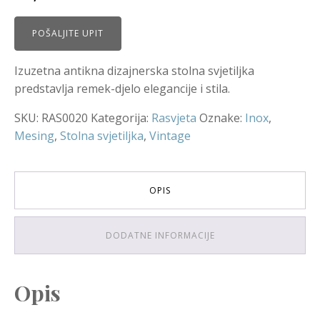
cijena
cijena
bila
je:
POŠALJITE UPIT
je:
120,00 €.
180,00 €.
Izuzetna antikna dizajnerska stolna svjetiljka
predstavlja remek-djelo elegancije i stila.
SKU:
RAS0020
Kategorija:
Rasvjeta
Oznake:
Inox
,
Mesing
,
Stolna svjetiljka
,
Vintage
OPIS
DODATNE INFORMACIJE
Opis