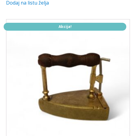
Dodaj na listu želja
je:
150,00 €.
180,00 €.
Akcija!