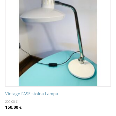
Vintage FASE stolna Lampa
200,00
€
Izvorna
Trenutna
150,00
€
cijena
cijena