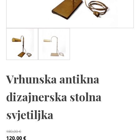
Vrhunska antikna
dizajnerska stolna
svjetiljka
180,00
€
Izvorna
Trenutna
120,00
€