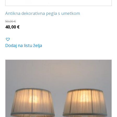
Antikna dekorativna pegla s umetkom
50,00
€
Izvorna
Trenutna
40,00
€
cijena
cijena
bila
je:
Dodaj na listu želja
je:
40,00 €.
50,00 €.