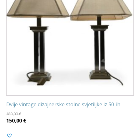
Dvije vintage dizajnerske stolne svjetiljke iz 50-ih
180,00
€
Izvorna
Trenutna
150,00
€
cijena
cijena
bila
je: