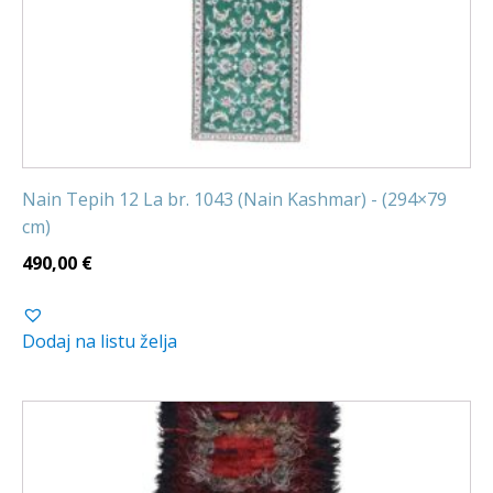
Nain Tepih 12 La br. 1043 (Nain Kashmar) - (294×79
cm)
490,00
€
Dodaj na listu želja