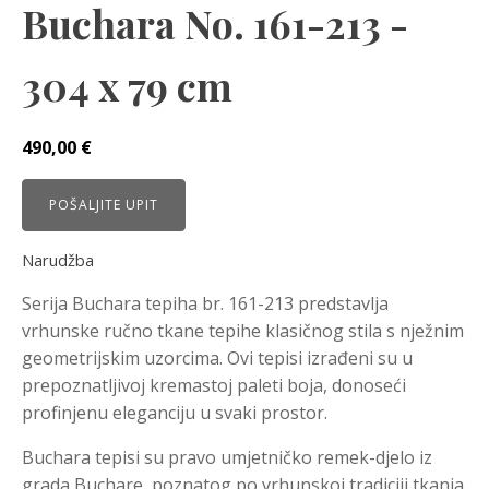
Buchara No. 161-213 -
304 x 79 cm
490,00
€
POŠALJITE UPIT
Narudžba
Serija Buchara tepiha br. 161-213 predstavlja
vrhunske ručno tkane tepihe klasičnog stila s nježnim
geometrijskim uzorcima. Ovi tepisi izrađeni su u
prepoznatljivoj kremastoj paleti boja, donoseći
profinjenu eleganciju u svaki prostor.
Buchara tepisi su pravo umjetničko remek-djelo iz
grada Buchare, poznatog po vrhunskoj tradiciji tkanja.