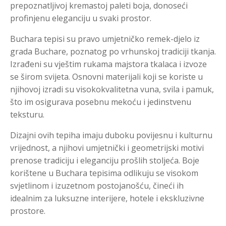
prepoznatljivoj kremastoj paleti boja, donoseći
profinjenu eleganciju u svaki prostor.
Buchara tepisi su pravo umjetničko remek-djelo iz
grada Buchare, poznatog po vrhunskoj tradiciji tkanja.
Izrađeni su vještim rukama majstora tkalaca i izvoze
se širom svijeta. Osnovni materijali koji se koriste u
njihovoj izradi su visokokvalitetna vuna, svila i pamuk,
što im osigurava posebnu mekoću i jedinstvenu
teksturu.
Dizajni ovih tepiha imaju duboku povijesnu i kulturnu
vrijednost, a njihovi umjetnički i geometrijski motivi
prenose tradiciju i eleganciju prošlih stoljeća. Boje
korištene u Buchara tepisima odlikuju se visokom
svjetlinom i izuzetnom postojanošću, čineći ih
idealnim za luksuzne interijere, hotele i ekskluzivne
prostore.