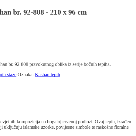
han br. 92-808 - 210 x 96 cm
han br. 92-808 pravokutnog oblika iz serije bočnih tepiha.
pih staze
Oznaka:
Kashan tepih
cvjetnih kompozicija na bogatoj crvenoj podlozi. Ovaj tepih, izrađen
oji uključuju islamske uzorke, povijesne simbole te raskošne floralne