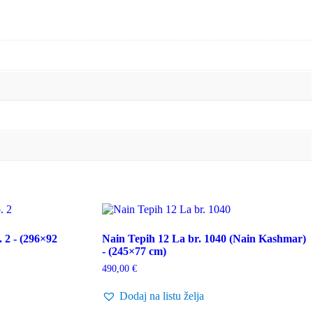
 2 - (296×92
Nain Tepih 12 La br. 1040 (Nain Kashmar)
- (245×77 cm)
490,00
€
Dodaj na listu želja