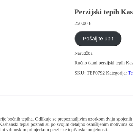
Perzijski tepih Kas
250,00
€
Pošaljite upit
Narudžba
Ručno tkani perzijski tepih Kas
SKU:
TEP0792
Kategorija:
Te
rije bočnih tepiha. Odlikuje se prepoznatljivim uzorkom dviju spojenih 
e. Kashanski tepisi poznati su po svojim detaljno osmišljenim motivima k
čini vrhunskim primjerkom perzijske tepišarske umjetnosti.