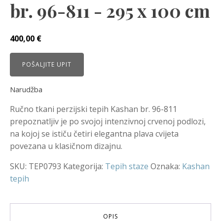
br. 96-811 - 295 x 100 cm
400,00
€
POŠALJITE UPIT
Narudžba
Ručno tkani perzijski tepih Kashan br. 96-811
prepoznatljiv je po svojoj intenzivnoj crvenoj podlozi,
na kojoj se ističu četiri elegantna plava cvijeta
povezana u klasičnom dizajnu.
SKU:
TEP0793
Kategorija:
Tepih staze
Oznaka:
Kashan
tepih
OPIS