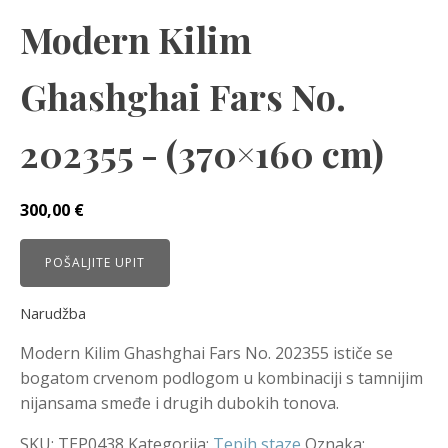
Modern Kilim
Ghashghai Fars No.
202355 - (370×160 cm)
300,00
€
POŠALJITE UPIT
Narudžba
Modern Kilim Ghashghai Fars No. 202355 ističe se
bogatom crvenom podlogom u kombinaciji s tamnijim
nijansama smeđe i drugih dubokih tonova.
SKU:
TEP0438
Kategorija:
Tepih staze
Oznaka: