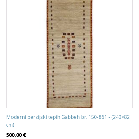
Moderni perzijski tepih Gabbeh br. 150-861 - (240×82
cm)
500,00
€