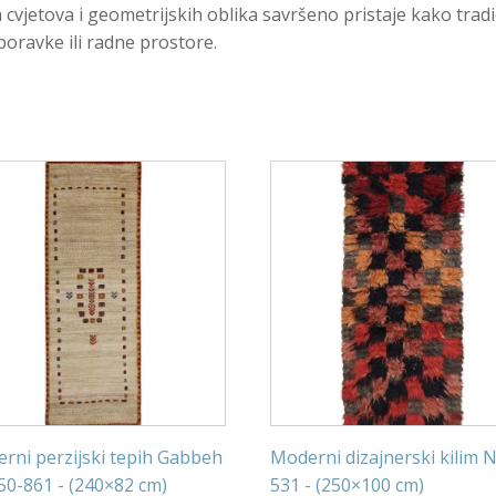
a cvjetova i geometrijskih oblika savršeno pristaje kako trad
boravke ili radne prostore.
rni perzijski tepih Gabbeh
Moderni dizajnerski kilim N
150-861 - (240×82 cm)
531 - (250×100 cm)