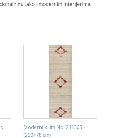
icionalnim, tako i modernim interijerima.
o.
Moderni kilim No. 241365 -
(250×78 cm)