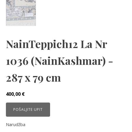
NainTeppich12 La Nr
1036 (NainKashmar) -
287 x 79 cm
400,00
€
POŠALJITE UPIT
Narudžba