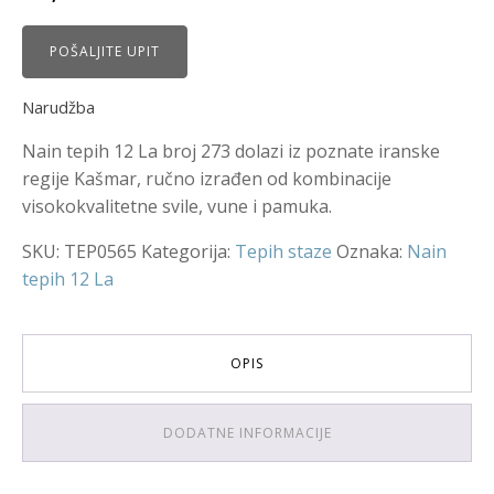
POŠALJITE UPIT
Narudžba
Nain tepih 12 La broj 273 dolazi iz poznate iranske
regije Kašmar, ručno izrađen od kombinacije
visokokvalitetne svile, vune i pamuka.
SKU:
TEP0565
Kategorija:
Tepih staze
Oznaka:
Nain
tepih 12 La
OPIS
DODATNE INFORMACIJE