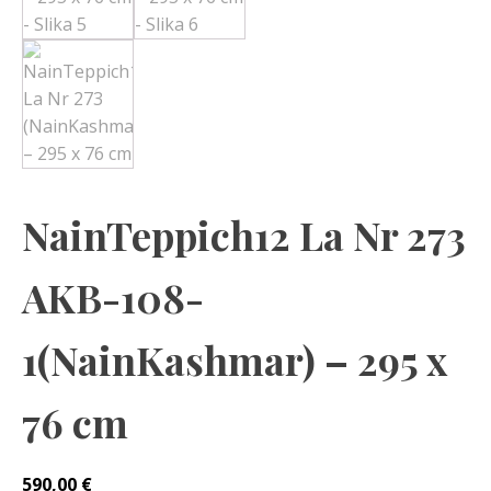
NainTeppich12 La Nr 273
AKB-108-
1(NainKashmar) – 295 x
76 cm
590,00
€