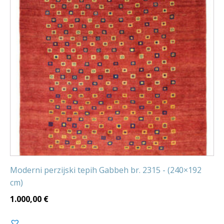
Moderni perzijski tepih Gabbeh br. 2315 - (240×192
cm)
1.000,00
€