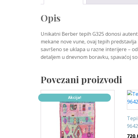
Opis
Unikatni Berber tepih G325 donosi autenti
mekane nove vune, ovaj tepih predstavlja
savršeno se uklapa u razne interijere – od
detaljem u dnevnom boravku, spavaćoj sobi
Povezani proizvodi
Akcija!
Tepi
9642
720,