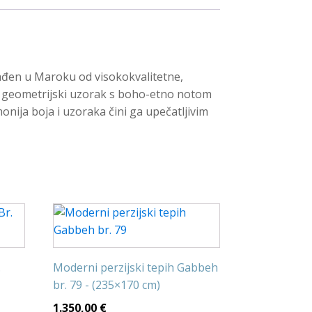
rađen u Maroku od visokokvalitetne,
v geometrijski uzorak s boho-etno notom
nija boja i uzoraka čini ga upečatljivim
.
Moderni perzijski tepih Gabbeh
br. 79 - (235×170 cm)
1.350,00
€