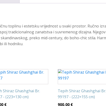
čnu toplinu i estetsku vrijednost u svaki prostor. Ručno iz
 spoj tradicionalnog zanatstva i suvremenog dizajna. Njego
 skandinavskog, preko mid-century, do boho-chic stila. Harmo
 ili hodniku.
h Shiraz Ghashghai Br.
Tepih Shiraz Ghashghai Br
7 - (223×130 cm)
99197 - (222×155 cm)
00
€
900,00
€