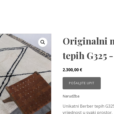
Originalni 
tepih G325 -
2.300,00
€
POŠALJITE UPIT
Narudžba
Unikatni Berber tepih G325
vrijednost u svaki prostor.