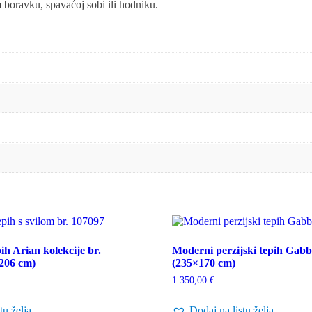
 boravku, spavaćoj sobi ili hodniku.
ih Arian kolekcije br.
Moderni perzijski tepih Gabbe
×206 cm)
(235×170 cm)
1.350,00
€
tu želja
Dodaj na listu želja