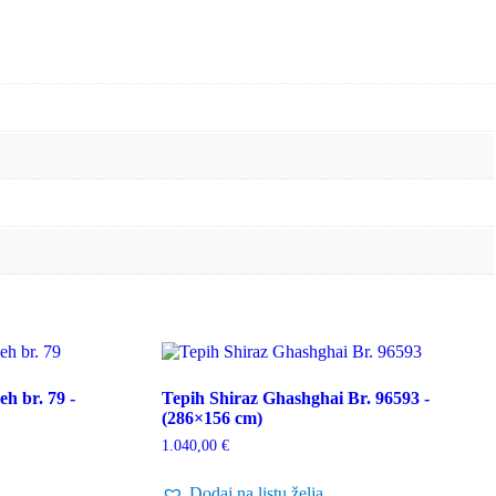
h br. 79 -
Tepih Shiraz Ghashghai Br. 96593 -
(286×156 cm)
1.040,00
€
Dodaj na listu želja