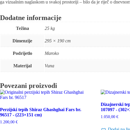
ga vizualnim naglaskom u svakoj prostoriji – bilo da je riječ o dnevnom
Dodatne informacije
Težina
25 kg
Dimenzije
295 × 190 cm
Podrijetlo
Maroko
Materijal
Vuna
Povezani proizvodi
Dizajnerski tep
Perzijski tepih Shiraz Ghashghai Fars br.
107097 - (302
96517 - (223×151 cm)
1.050,00
€
1.200,00
€
Dodaj na lis