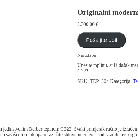
Originalni moderni
2.300,00
€
Pošaljite upit
Narudžba
Unesite toplinu, stil i dašak 
G323.
SKU:
TEP1304
Kategorija:
Te
vim jedinstvenim Berber tepihom G323. Svaki primjerak ručno je izrađ
 savršeno se uklapa u različite stilove interijera – od skandinavskog i