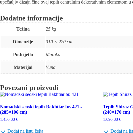
upečatljiv dizajn čine ovaj tepih centralnim dekorativnim elementom u 
Dodatne informacije
Težina
25 kg
Dimenzije
310 × 220 cm
Podrijetlo
Maroko
Materijal
Vuna
Povezani proizvodi
Nomadski seoski tepih Bakhtiar br. 421 -
Tepih Shiraz G
(285×196 cm)
(240×170 cm)
1.450,00
€
1.090,00
€
Dodaj na listu želja
Dodaj na lis