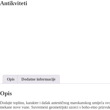
Antikviteti
Opis
Dodatne informacije
Opis
Dodajte toplinu, karakter i dašak autentičnog marokanskog umijeća svo
mekane nove vune. Suvremeni geometrijski uzorci s boho-etno prizvukom