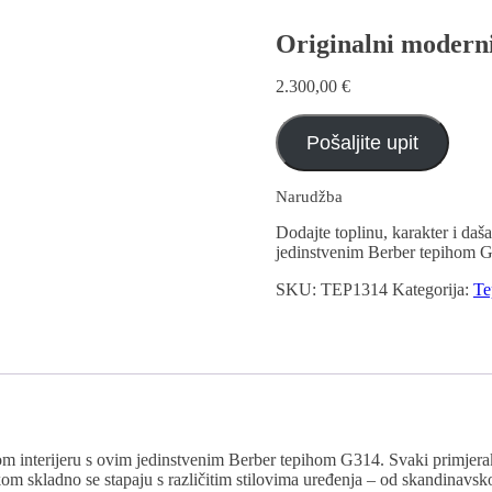
Originalni moderni
2.300,00
€
Pošaljite upit
Narudžba
Dodajte toplinu, karakter i da
jedinstvenim Berber tepihom 
SKU:
TEP1314
Kategorija:
Te
m interijeru s ovim jedinstvenim Berber tepihom G314. Svaki primjerak
 skladno se stapaju s različitim stilovima uređenja – od skandinavsko