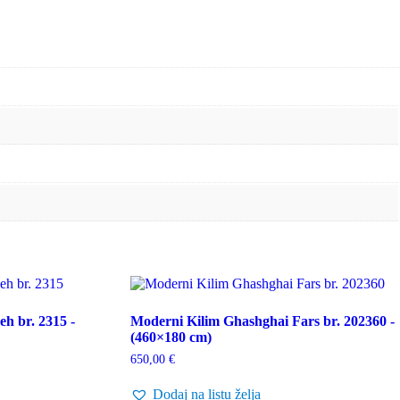
eh br. 2315 -
Moderni Kilim Ghashghai Fars br. 202360 -
(460×180 cm)
650,00
€
Dodaj na listu želja