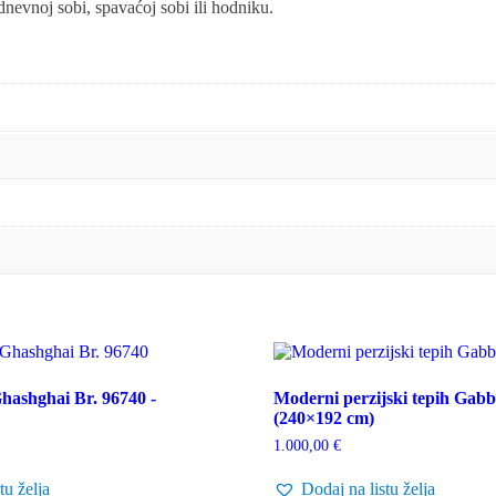
dnevnoj sobi, spavaćoj sobi ili hodniku.
hashghai Br. 96740 -
Moderni perzijski tepih Gabb
(240×192 cm)
1.000,00
€
tu želja
Dodaj na listu želja