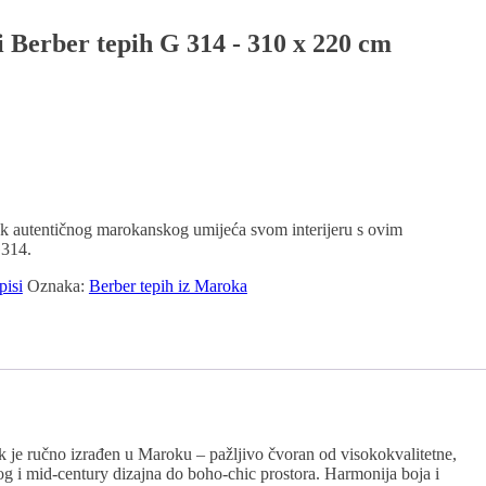
 Berber tepih G 314 - 310 x 220 cm
šak autentičnog marokanskog umijeća svom interijeru s ovim
G314.
pisi
Oznaka:
Berber tepih iz Maroka
 je ručno izrađen u Maroku – pažljivo čvoran od visokokvalitetne,
g i mid-century dizajna do boho-chic prostora. Harmonija boja i