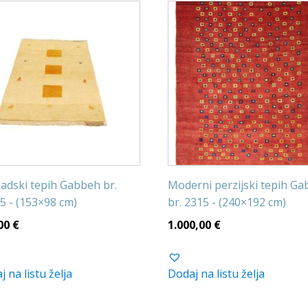
dski tepih Gabbeh br.
Moderni perzijski tepih G
5 - (153×98 cm)
br. 2315 - (240×192 cm)
00
€
1.000,00
€
 na listu želja
Dodaj na listu želja