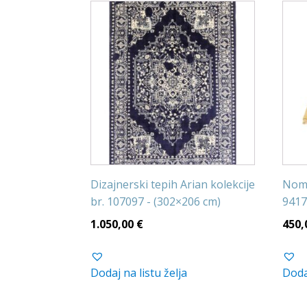
Dizajnerski tepih Arian kolekcije
Noma
br. 107097 - (302×206 cm)
9417
1.050,00
€
450,
Dodaj na listu želja
Dodaj