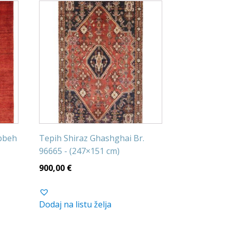
abbeh
Tepih Shiraz Ghashghai Br.
96665 - (247×151 cm)
900,00
€
Dodaj na listu želja