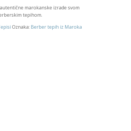
lić autentične marokanske izrade svom
erberskim tepihom.
episi
Oznaka:
Berber tepih iz Maroka