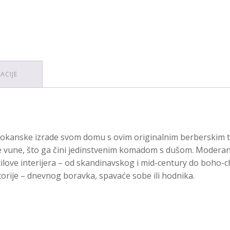
ACIJE
 marokanske izrade svom domu s ovim originalnim berberskim t
 vune, što ga čini jedinstvenim komadom s dušom. Moderan 
love interijera – od skandinavskog i mid-century do boho-chi
torije – dnevnog boravka, spavaće sobe ili hodnika.