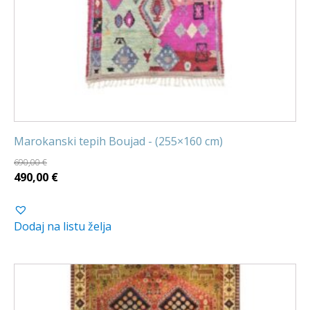
Marokanski tepih Boujad - (255×160 cm)
690,00
€
Izvorna
Trenutna
490,00
€
cijena
cijena
bila
je:
Dodaj na listu želja
je:
490,00 €.
690,00 €.