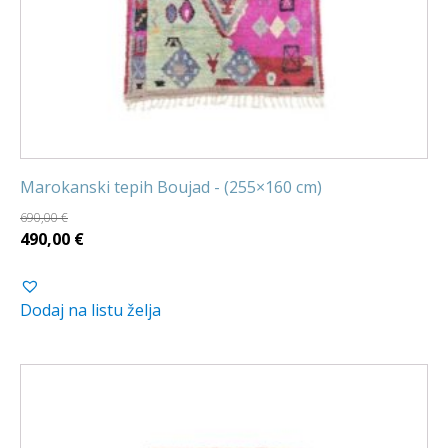
Marokanski tepih Boujad - (255×160 cm)
690,00
€
Izvorna
Trenutna
490,00
€
cijena
cijena
bila
je:
Dodaj na listu želja
je:
490,00 €.
690,00 €.