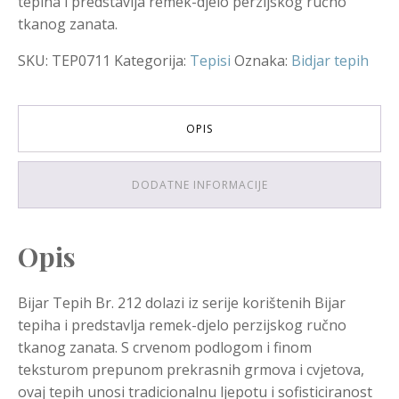
tepiha i predstavlja remek-djelo perzijskog ručno
tkanog zanata.
SKU:
TEP0711
Kategorija:
Tepisi
Oznaka:
Bidjar tepih
OPIS
DODATNE INFORMACIJE
Opis
Bijar Tepih Br. 212 dolazi iz serije korištenih Bijar
tepiha i predstavlja remek-djelo perzijskog ručno
tkanog zanata. S crvenom podlogom i finom
teksturom prepunom prekrasnih grmova i cvjetova,
ovaj tepih unosi tradicionalnu ljepotu i sofisticiranost