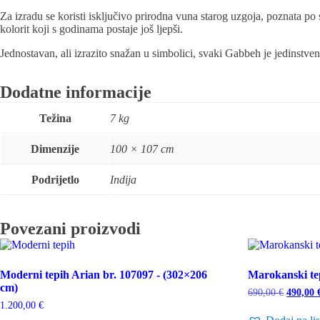
Za izradu se koristi isključivo prirodna vuna starog uzgoja, poznata po 
kolorit koji s godinama postaje još ljepši.
Jednostavan, ali izrazito snažan u simbolici, svaki Gabbeh je jedinstveno
Dodatne informacije
Težina
7 kg
Dimenzije
100 × 107 cm
Podrijetlo
Indija
Povezani proizvodi
Moderni tepih Arian br. 107097 - (302×206
Marokanski te
cm)
Izvorna
690,00
€
490,00
cijena
1.200,00
€
bila