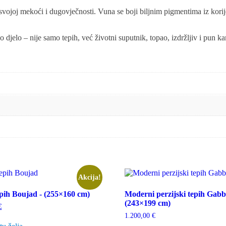
svojoj mekoći i dugovječnosti. Vuna se boji biljnim pigmentima iz korije
 djelo – nije samo tepih, već životni suputnik, topao, izdržljiv i pun ka
Akcija!
pih Boujad - (255×160 cm)
Moderni perzijski tepih Gabbe
(243×199 cm)
Trenutna
€
cijena
1.200,00
€
je: