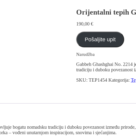
Orijentalni tepih 
190,00
€
Pošaljite upit
Narudžba
Gabbeh Ghashghai No. 2214 je r
tradiciju i duboku povezanost i
SKU:
TEP1454
Kategorija:
Te
ovljuje bogatu nomadsku tradiciju i duboku povezanost između prirode, 
zorka – vođeni unutarnjom inspiracijom, snovima i sjećanjima.