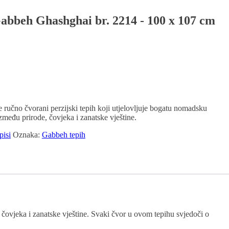
Gabbeh Ghashghai br. 2214 - 100 x 107 cm
učno čvorani perzijski tepih koji utjelovljuje bogatu nomadsku
zmeđu prirode, čovjeka i zanatske vještine.
pisi
Oznaka:
Gabbeh tepih
čovjeka i zanatske vještine. Svaki čvor u ovom tepihu svjedoči o