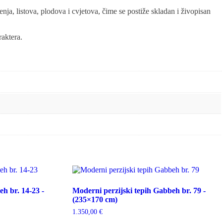
nja, listova, plodova i cvjetova, čime se postiže skladan i živopisan
raktera.
h br. 14-23 -
Moderni perzijski tepih Gabbeh br. 79 -
(235×170 cm)
1.350,00
€