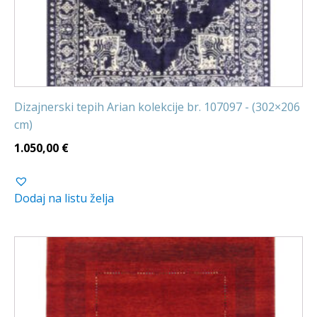
Dizajnerski tepih Arian kolekcije br. 107097 - (302×206
cm)
1.050,00
€
Dodaj na listu želja