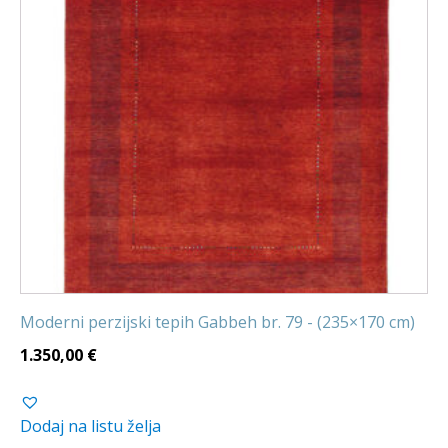
Moderni perzijski tepih Gabbeh br. 79 - (235×170 cm)
1.350,00
€
Dodaj na listu želja