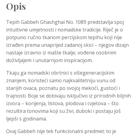
Opis
Tepih Gabbeh Ghashghai No. 1089 predstavlja spoj
intuitivne umjetnosti i nomadske tradicije. Riječ je o
potpuno ručno tkanom perzijskom tepihu koji nije
izrađen prema unaprijed zadanoj skici – njegov dizajn
nastaje izravno iz mašte tkalje, vođene osobnim
doživljajem i unutarnjom inspiracijom.
Tkaju ga nomadski obrtnici s višegeneracijskim
znanjem, koristeći samo najkvalitetniju vunu od
starijih ovaca, poznatu po svojoj mekoći, gustoći i
trajnosti. Boje se dobivaju isključivo iz prirodnih biljnih
izvora – korijenja, listova, plodova i cvjetova – što
rezultira tonovima koji su živi, duboki i postaju još
ljepši s godinama.
Ovaj Gabbeh nije tek funkcionalni predmet; to je