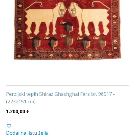
Perzijski tepih Shiraz Ghashghai Fars br. 96517 -
(223×151 cm)
1.200,00
€
Dodaj na listu želja