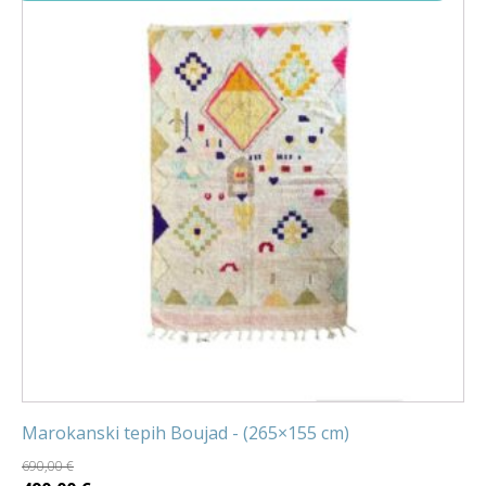
Marokanski tepih Boujad - (265×155 cm)
690,00
€