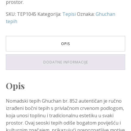
prostor.
SKU:
TEP1045
Kategorija:
Tepisi
Oznaka:
Ghuchan
tepih
OPIS
DODATNE INFORMACIJE
Opis
Nomadski tepih Ghuchan br. 852 autentičan je ručno
izrađeni bočni tepih s privlačnom crvenom podlogom,
koja unosi toplinu i tradicionalnu estetiku u svaki
prostor. Ovaj seoski tepih odiše bogatom poviješću i
kulturnim značajem, prikazujući prepoznatljive motive