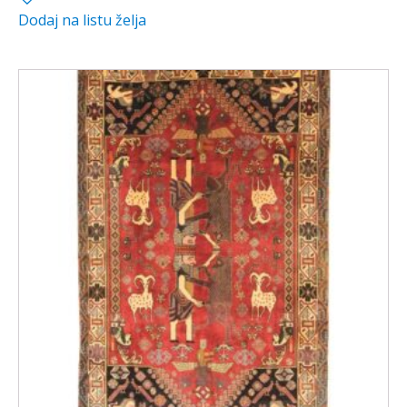
Dodaj na listu želja
je:
490,00 €.
690,00 €.