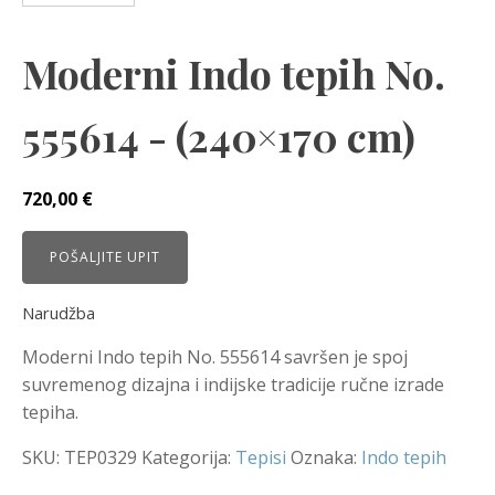
Moderni Indo tepih No.
555614 - (240×170 cm)
720,00
€
POŠALJITE UPIT
Narudžba
Moderni Indo tepih No. 555614 savršen je spoj
suvremenog dizajna i indijske tradicije ručne izrade
tepiha.
SKU:
TEP0329
Kategorija:
Tepisi
Oznaka:
Indo tepih