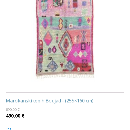
Marokanski tepih Boujad - (255×160 cm)
690,00
€
Izvorna
Trenutna
490,00
€
cijena
cijena
bila
je: