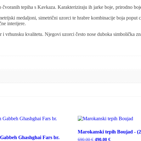
o čvoranih tepiha s Kavkaza. Karakteriziraju ih jarke boje, prirodno boje
metrijski medaljoni, simetrični uzorci te hrabre kombinacije boja poput 
e interijere.
r i vrhunsku kvalitetu. Njegovi uzorci često nose duboka simbolička znače
Marokanski tepih Boujad - (
h Gabbeh Ghashghai Fars br.
Izvorna
Trenutna
690,00
€
490,00
€