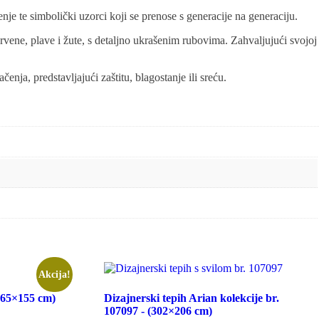
nje te simbolički uzorci koji se prenose s generacije na generaciju.
crvene, plave i žute, s detaljno ukrašenim rubovima. Zahvaljujući svojoj
nja, predstavljajući zaštitu, blagostanje ili sreću.
Akcija!
265×155 cm)
Dizajnerski tepih Arian kolekcije br.
107097 - (302×206 cm)