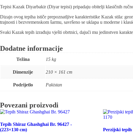
Tepisi Kazak Diyarbakir (Diyar tepisi) pripadaju obitelji klasičnih ručn
Dizajn ovog tepiha ističe prepoznatljive karakteristike Kazak stila: geo
trajnosti i bezvremenskom šarmu, savršeno se uklapa u moderne i klasičn
Svaki Kazak tepih izrađuju vješti obrtnici, dajući mu jedinstven karakte
Dodatne informacije
Težina
15 kg
Dimenzije
210 × 161 cm
Podrijetlo
Pakistan
Povezani proizvodi
Tepih Shiraz Ghashghai Br. 96427 -
(223×130 cm)
Perzijski tepi