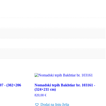
97 - (302×206
Nomadski tepih Bakhtiar br. 103161 -
(324×211 cm)
820,00
€
Dodaj na listu želja