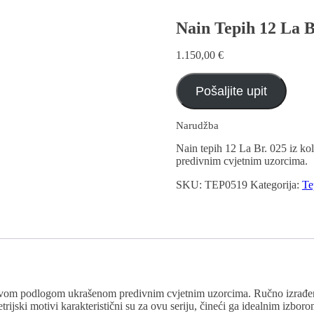
Nain Tepih 12 La B
1.150,00
€
Pošaljite upit
Narudžba
Nain tepih 12 La Br. 025 iz k
predivnim cvjetnim uzorcima.
SKU:
TEP0519
Kategorija:
Te
lavom podlogom ukrašenom predivnim cvjetnim uzorcima. Ručno izrađen 
ijski motivi karakteristični su za ovu seriju, čineći ga idealnim izborom 