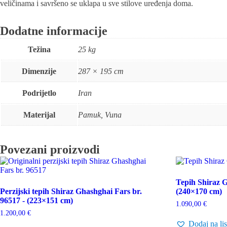
veličinama i savršeno se uklapa u sve stilove uređenja doma.
Dodatne informacije
Težina
25 kg
Dimenzije
287 × 195 cm
Podrijetlo
Iran
Materijal
Pamuk, Vuna
Povezani proizvodi
Tepih Shiraz G
Perzijski tepih Shiraz Ghashghai Fars br.
(240×170 cm)
96517 - (223×151 cm)
1.090,00
€
1.200,00
€
Dodaj na lis