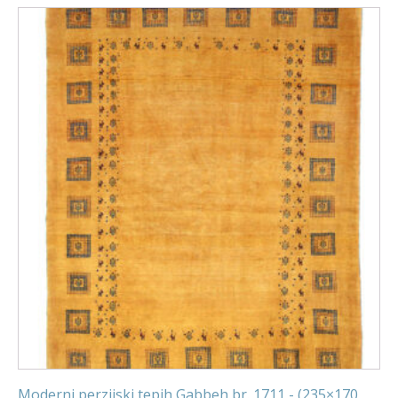
Moderni perzijski tepih Gabbeh br. 1711 - (235×170