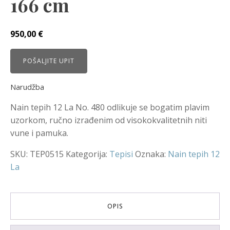
166 cm
950,00
€
POŠALJITE UPIT
Narudžba
Nain tepih 12 La No. 480 odlikuje se bogatim plavim
uzorkom, ručno izrađenim od visokokvalitetnih niti
vune i pamuka.
SKU:
TEP0515
Kategorija:
Tepisi
Oznaka:
Nain tepih 12
La
OPIS