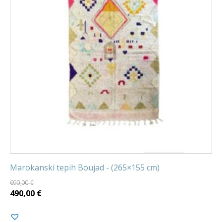
Marokanski tepih Boujad - (265×155 cm)
690,00
€
Izvorna
Trenutna
490,00
€
cijena
cijena
bila
je: