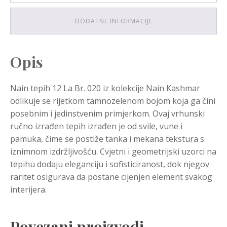
DODATNE INFORMACIJE
Opis
Nain tepih 12 La Br. 020 iz kolekcije Nain Kashmar
odlikuje se rijetkom tamnozelenom bojom koja ga čini
posebnim i jedinstvenim primjerkom. Ovaj vrhunski
ručno izrađen tepih izrađen je od svile, vune i
pamuka, čime se postiže tanka i mekana tekstura s
iznimnom izdržljivošću. Cvjetni i geometrijski uzorci na
tepihu dodaju eleganciju i sofisticiranost, dok njegov
raritet osigurava da postane cijenjen element svakog
interijera.
Povezani proizvodi