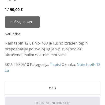
1.190,00
€
POŠALJITE UPIT
Narudžba
Nain tepih 12 La No. 458 je ručno izrađen tepih
prepoznatljiv po svojoj ugljen-plavoj podlozi
ukrašenoj malim cvjetnim motivima.
SKU:
TEP0510
Kategorija:
Tepisi
Oznaka:
Nain tepih 12
La
OPIS
DODATNE INFORMACIJE