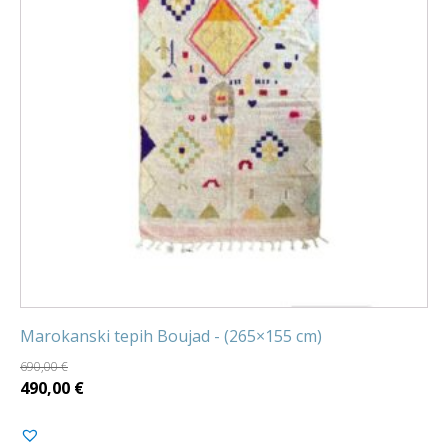
Marokanski tepih Boujad - (265×155 cm)
690,00
€
Izvorna
Trenutna
490,00
€
cijena
cijena
bila
je: