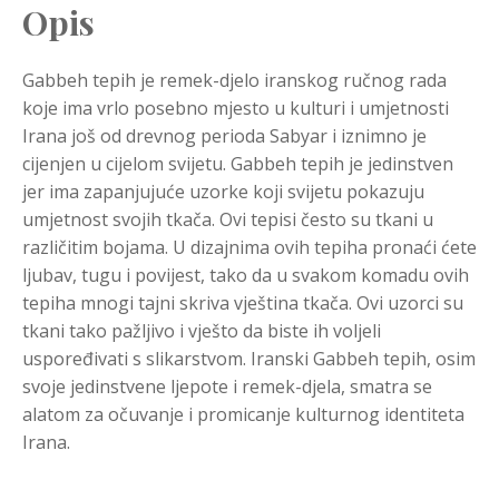
Opis
Gabbeh tepih je remek-djelo iranskog ručnog rada
koje ima vrlo posebno mjesto u kulturi i umjetnosti
Irana još od drevnog perioda Sabyar i iznimno je
cijenjen u cijelom svijetu. Gabbeh tepih je jedinstven
jer ima zapanjujuće uzorke koji svijetu pokazuju
umjetnost svojih tkača. Ovi tepisi često su tkani u
različitim bojama. U dizajnima ovih tepiha pronaći ćete
ljubav, tugu i povijest, tako da u svakom komadu ovih
tepiha mnogi tajni skriva vještina tkača. Ovi uzorci su
tkani tako pažljivo i vješto da biste ih voljeli
uspoređivati s slikarstvom. Iranski Gabbeh tepih, osim
svoje jedinstvene ljepote i remek-djela, smatra se
alatom za očuvanje i promicanje kulturnog identiteta
Irana.