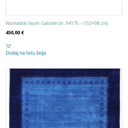
Nomadski tepih Gabbeh br. 94175 - (153×98 cm)
450,00
€
Dodaj na listu želja