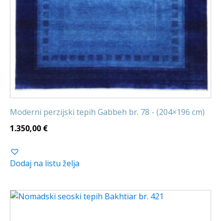
Moderni perzijski tepih Gabbeh br. 78 - (204×196 cm)
1.350,00
€
Dodaj na listu želja