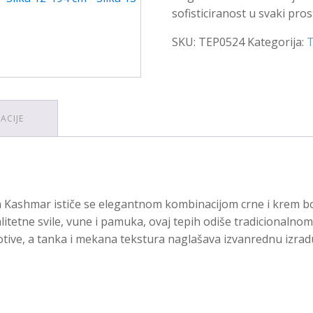
sofisticiranost u svaki pros
SKU:
TEP0524
Kategorija:
T
ACIJE
n Kashmar ističe se elegantnom kombinacijom crne i krem boj
litetne svile, vune i pamuka, ovaj tepih odiše tradicionaln
tive, a tanka i mekana tekstura naglašava izvanrednu izradu. 