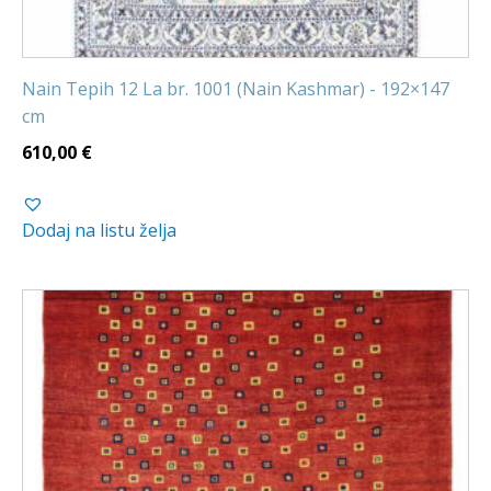
Nain Tepih 12 La br. 1001 (Nain Kashmar) - 192×147
cm
610,00
€
Dodaj na listu želja