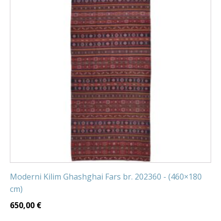
Moderni Kilim Ghashghai Fars br. 202360 - (460×180
cm)
650,00
€