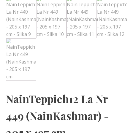
NainTeppich12 La Nr
449 (NainKashmar) -
205 x 197 cm