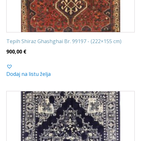
Tepih Shiraz Ghashghai Br. 99197 - (222×155 cm)
900,00
€
Dodaj na listu želja