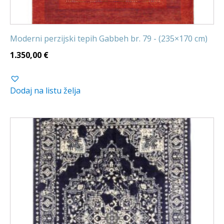
Moderni perzijski tepih Gabbeh br. 79 - (235×170 cm)
1.350,00
€
Dodaj na listu želja