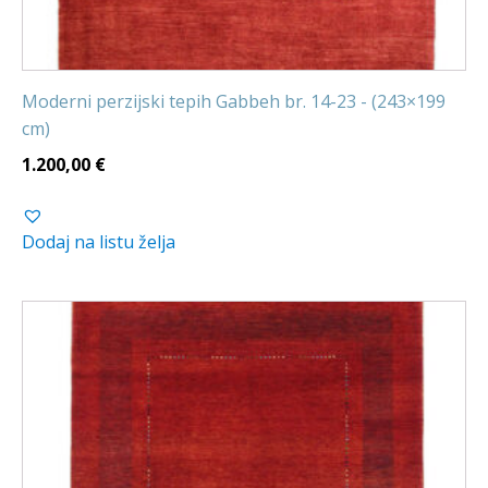
Moderni perzijski tepih Gabbeh br. 14-23 - (243×199
cm)
1.200,00
€
Dodaj na listu želja