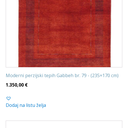
Moderni perzijski tepih Gabbeh br. 79 - (235×170 cm)
1.350,00
€
Dodaj na listu želja