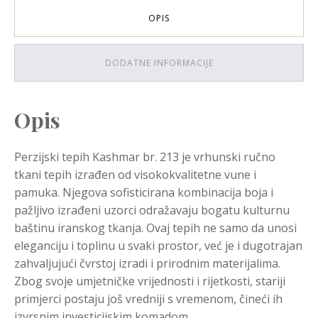
OPIS
DODATNE INFORMACIJE
Opis
Perzijski tepih Kashmar br. 213 je vrhunski ručno
tkani tepih izrađen od visokokvalitetne vune i
pamuka. Njegova sofisticirana kombinacija boja i
pažljivo izrađeni uzorci odražavaju bogatu kulturnu
baštinu iranskog tkanja. Ovaj tepih ne samo da unosi
eleganciju i toplinu u svaki prostor, već je i dugotrajan
zahvaljujući čvrstoj izradi i prirodnim materijalima.
Zbog svoje umjetničke vrijednosti i rijetkosti, stariji
primjerci postaju još vredniji s vremenom, čineći ih
izvrsnim investicijskim komadom.