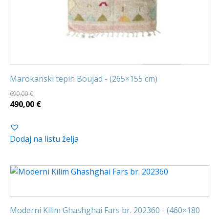
Marokanski tepih Boujad - (265×155 cm)
690,00
€
Izvorna
Trenutna
490,00
€
cijena
cijena
bila
je:
Dodaj na listu želja
je:
490,00 €.
690,00 €.
Moderni Kilim Ghashghai Fars br. 202360 - (460×180