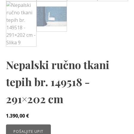
Nepalski ručno tkani
tepih br. 149518 -
291×202 cm
1.390,00
€
POŠALJITE UPIT