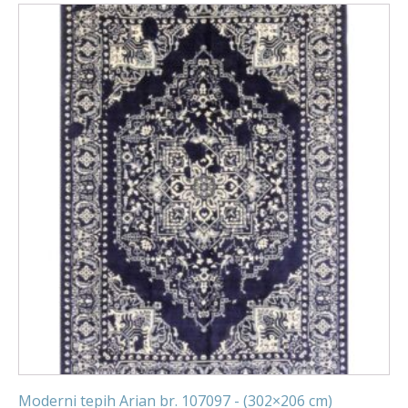
Moderni tepih Arian br. 107097 - (302×206 cm)