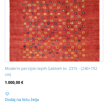
Moderni perzijski tepih Gabbeh br. 2315 - (240×192
cm)
1.000,00
€
Dodaj na listu želja