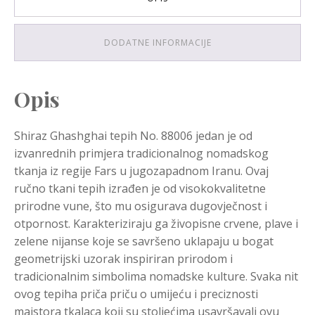
DODATNE INFORMACIJE
Opis
Shiraz Ghashghai tepih No. 88006 jedan je od
izvanrednih primjera tradicionalnog nomadskog
tkanja iz regije Fars u jugozapadnom Iranu. Ovaj
ručno tkani tepih izrađen je od visokokvalitetne
prirodne vune, što mu osigurava dugovječnost i
otpornost. Karakteriziraju ga živopisne crvene, plave i
zelene nijanse koje se savršeno uklapaju u bogat
geometrijski uzorak inspiriran prirodom i
tradicionalnim simbolima nomadske kulture. Svaka nit
ovog tepiha priča priču o umijeću i preciznosti
majstora tkalaca koji su stoljećima usavršavali ovu