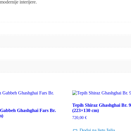
 modernije interijere.
Tepih Shiraz Ghashghai Br. 9
h Gabbeh Ghashghai Fars Br.
(223×130 cm)
m)
720,00
€
Dodaj na listu želja