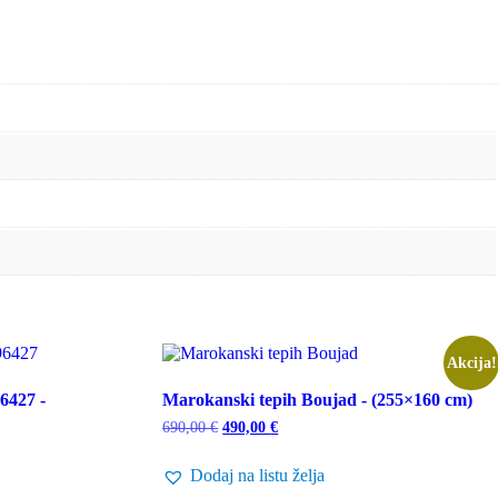
Akcija!
6427 -
Marokanski tepih Boujad - (255×160 cm)
Izvorna
Trenutna
690,00
€
490,00
€
cijena
cijena
bila
je:
Dodaj na listu želja
je:
490,00 €.
690,00 €.