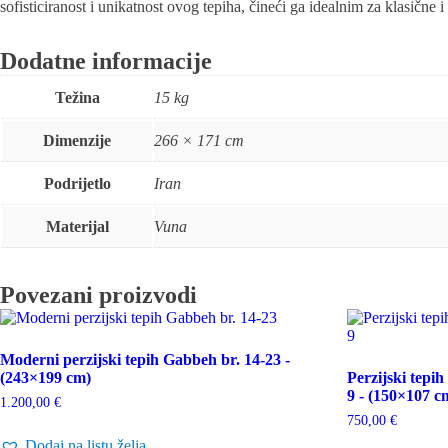
sofisticiranost i unikatnost ovog tepiha, čineći ga idealnim za klasične i
Dodatne informacije
Težina
15 kg
Dimenzije
266 × 171 cm
Podrijetlo
Iran
Materijal
Vuna
Povezani proizvodi
Moderni perzijski tepih Gabbeh br. 14-23 -
(243×199 cm)
Perzijski tepi
9 - (150×107 c
1.200,00
€
750,00
€
Dodaj na listu želja