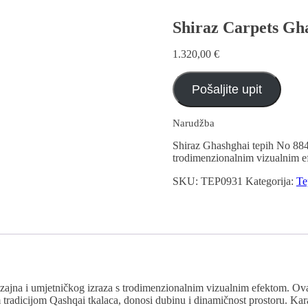
Shiraz Carpets Gha
1.320,00
€
Pošaljite upit
Narudžba
Shiraz Ghashghai tepih No 8843
trodimenzionalnim vizualnim e
SKU:
TEP0931
Kategorija:
Te
ajna i umjetničkog izraza s trodimenzionalnim vizualnim efektom. Ovaj 
tradicijom Qashqai tkalaca, donosi dubinu i dinamičnost prostoru. Karak