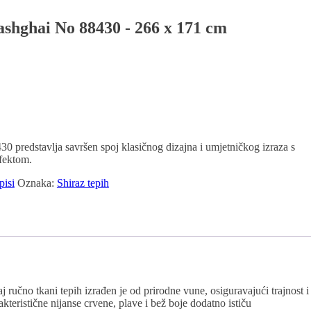
shghai No 88430 - 266 x 171 cm
0 predstavlja savršen spoj klasičnog dizajna i umjetničkog izraza s
fektom.
pisi
Oznaka:
Shiraz tepih
ručno tkani tepih izrađen je od prirodne vune, osiguravajući trajnost i
teristične nijanse crvene, plave i bež boje dodatno ističu